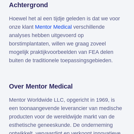
Achtergrond
Simcenter
3D
Hoewel het al een tijdje geleden is dat we voor
HEEDS
onze klant
Mentor Medical
verschillende
SDC
analyses hebben uitgevoerd op
Verifier
borstimplantaten, willen we graag zoveel
Altair
mogelijk praktijkvoorbeelden van FEA delen
HyperWorks
buiten de traditionele toepassingsgebieden.
Altair
SimSolid
Altair
Over Mentor Medical
PhysicsAI
Mentor Worldwide LLC, opgericht in 1969, is
een toonaangevende leverancier van medische
Femto is Expert Partner van
producten voor de wereldwijde markt van de
Siemens
esthetische geneeskunde. De onderneming
ontwikkelt, vervaardigt en verkoopt innovatieve,