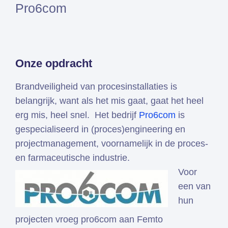
Pro6com
Simcenter
3D
HEEDS
SDC
Onze opdracht
Verifier
Altair
Brandveiligheid van procesinstallaties is
HyperWorks
belangrijk, want als het mis gaat, gaat het heel
Altair
erg mis, heel snel. Het bedrijf
Pro6com
is
SimSolid
gespecialiseerd in (proces)engineering en
Altair
projectmanagement, voornamelijk in de proces-
PhysicsAI
en farmaceutische industrie.
Voor
Femto is Expert Partner van
een van
Siemens
hun
projecten vroeg pro6com aan Femto