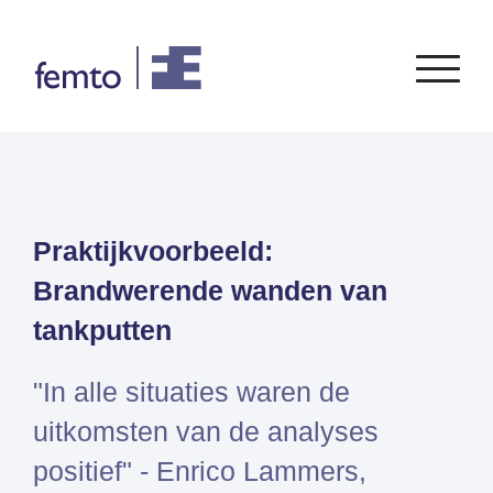
Consultancy
Software
Praktijkvoorbeeld:
CONSULTANCY DIENSTEN
SIEMENS
SOFTWARE
PORTFOLIO
ENABLEMENT
FEA
Brandwerende wanden van
Simcenter
Advies
CFD
tankputten
Femap
Training
Systeemsimulaties
Simcenter
Support
Design optimalisatie
"In alle situaties waren de
STAR-
Certificering
CCM+
uitkomsten van de analyses
Simcenter
positief" - Enrico Lammers,
Amesim