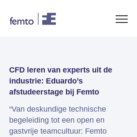
Consultancy
Software
CFD leren van experts uit de
CONSULTANCY DIENSTEN
SIEMENS
SOFTWARE
PORTFOLIO
ENABLEMENT
FEA
industrie: Eduardo’s
Simcenter
Advies
CFD
afstudeerstage bij Femto
Femap
Training
Systeemsimulaties
Simcenter
Support
Design optimalisatie
“Van deskundige technische
STAR-
Certificering
CCM+
begeleiding tot een open en
Simcenter
gastvrije teamcultuur: Femto
Amesim