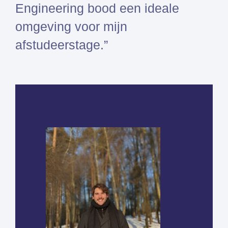
Engineering bood een ideale
Simcenter
omgeving voor mijn
3D
HEEDS
afstudeerstage.”
SDC
Verifier
Altair
HyperWorks
Altair
SimSolid
Altair
PhysicsAI
Femto is Expert Partner van
Siemens