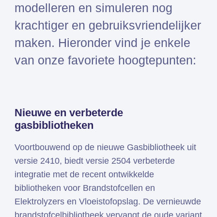
modelleren en simuleren nog
Simcenter
krachtiger en gebruiksvriendelijker
3D
HEEDS
maken. Hieronder vind je enkele
SDC
van onze favoriete hoogtepunten:
Verifier
Altair
HyperWorks
Altair
Nieuwe en verbeterde
SimSolid
gasbibliotheken
Altair
PhysicsAI
Voortbouwend op de nieuwe Gasbibliotheek uit
versie 2410, biedt versie 2504 verbeterde
integratie met de recent ontwikkelde
Femto is Expert Partner van
bibliotheken voor Brandstofcellen en
Siemens
Elektrolyzers en Vloeistofopslag. De vernieuwde
brandstofcelbibliotheek vervangt de oude variant