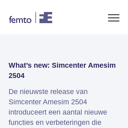
Consultancy
Software
What’s new: Simcenter Amesim
CONSULTANCY DIENSTEN
SIEMENS
SOFTWARE
PORTFOLIO
ENABLEMENT
FEA
2504
Simcenter
Advies
CFD
Femap
Training
Systeemsimulaties
De nieuwste release van
Simcenter
Support
Design optimalisatie
Simcenter Amesim 2504
STAR-
Certificering
CCM+
introduceert een aantal nieuwe
Simcenter
functies en verbeteringen die
Amesim