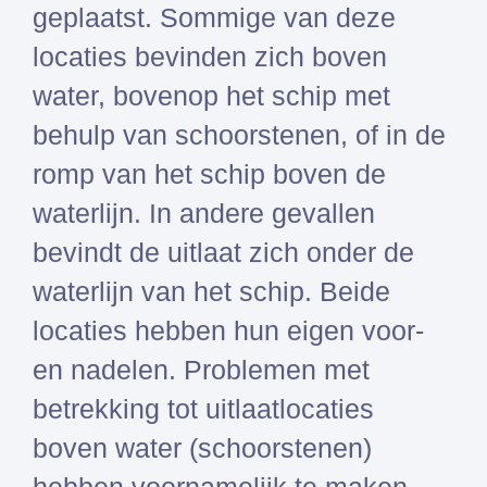
geplaatst. Sommige van deze
Simcenter
locaties bevinden zich boven
3D
HEEDS
water, bovenop het schip met
SDC
behulp van schoorstenen, of in de
Verifier
romp van het schip boven de
Altair
HyperWorks
waterlijn. In andere gevallen
Altair
bevindt de uitlaat zich onder de
SimSolid
waterlijn van het schip. Beide
Altair
locaties hebben hun eigen voor-
PhysicsAI
en nadelen. Problemen met
Femto is Expert Partner van
betrekking tot uitlaatlocaties
Siemens
boven water (schoorstenen)