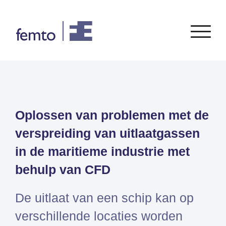
Consultancy
Software
Oplossen van problemen met de
CONSULTANCY DIENSTEN
SIEMENS
SOFTWARE
PORTFOLIO
ENABLEMENT
FEA
verspreiding van uitlaatgassen
Simcenter
Advies
CFD
in de maritieme industrie met
Femap
Training
Systeemsimulaties
Simcenter
Support
behulp van CFD
Design optimalisatie
STAR-
Certificering
CCM+
De uitlaat van een schip kan op
Simcenter
verschillende locaties worden
Amesim