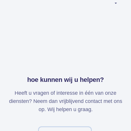
Simcenter
3D
HEEDS
SDC
Verifier
Altair
HyperWorks
Altair
SimSolid
hoe kunnen wij u helpen?
Altair
PhysicsAI
Heeft u vragen of interesse in één van onze
diensten? Neem dan vrijblijvend contact met ons
Femto is Expert Partner van
op. Wij helpen u graag.
Siemens