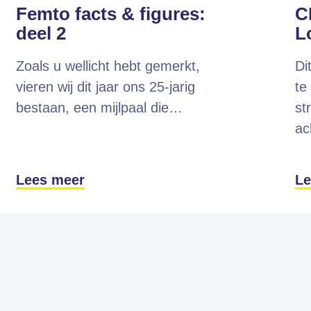
Femto facts & figures:
C
deel 2
L
Zoals u wellicht hebt gemerkt,
Di
vieren wij dit jaar ons 25-jarig
te
bestaan, een mijlpaal die…
st
ac
Lees meer
Le