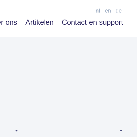
nl
en
de
r ons
Artikelen
Contact en support
SOFTWARE ENABLEMENT
Advies
Training
Support