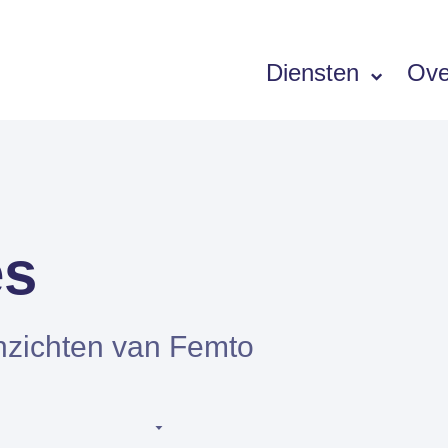
Diensten
Ove
Software
SIEMENS PORTFOLIO
es
Simcenter Femap
Simcenter STAR-CCM+
nzichten van Femto
Simcenter Amesim
Simcenter 3D
HEEDS
SDC Verifier