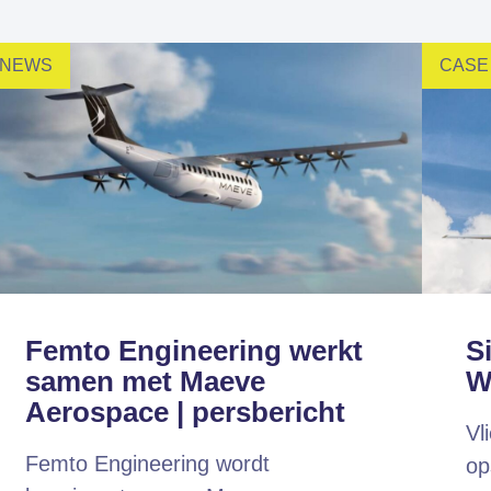
Altair HyperWorks
Altair SimSolid
NEWS
CASE
Altair PhysicsAI
to is Expert Partner van Siemens
Femto Engineering werkt
S
samen met Maeve
W
Aerospace | persbericht
Vl
Femto Engineering wordt
op