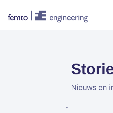
Consultancy
CONSULTANCY DIENSTEN
Stori
FEA
CFD
Nieuws en i
Systeemsimulaties
Design optimalisatie
Certificering