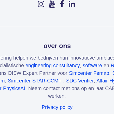
over ons
ering helpen we bedrijven hun innovatieve ambitie
cialistische
engineering consultancy
,
software
en
mens DISW Expert Partner voor
Simcenter Femap
,
im
,
Simcenter STAR-CCM+ ,
SDC Verifier
,
Altair 
ir PhysicsAI
. Neem contact met ons op en laat CAE
werken.
Privacy policy