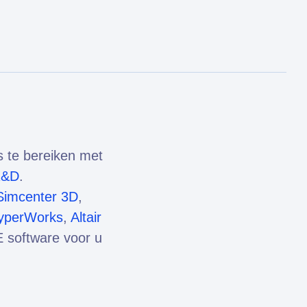
s te bereiken met
R&D
.
Simcenter 3D
,
HyperWorks
,
Altair
 software voor u