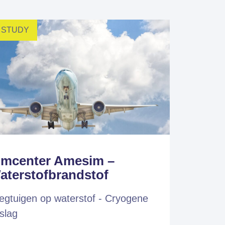
 STUDY
imcenter Amesim –
aterstofbrandstof
iegtuigen op waterstof - Cryogene
slag