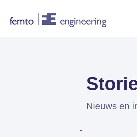
Consultancy
CONSULTANCY DIENSTEN
Stori
FEA
CFD
Nieuws en i
Systeemsimulaties
Design optimalisatie
Certificering