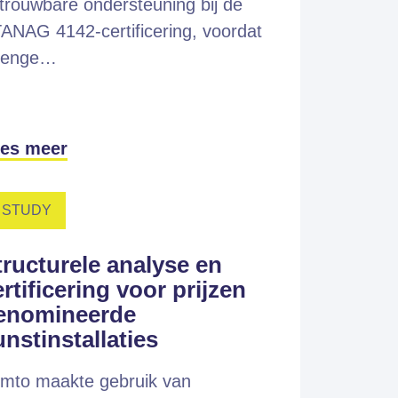
trouwbare ondersteuning bij de
ANAG 4142-certificering, voordat
renge…
es meer
 STUDY
tructurele analyse en
rtificering voor prijzen
enomineerde
unstinstallaties
mto maakte gebruik van