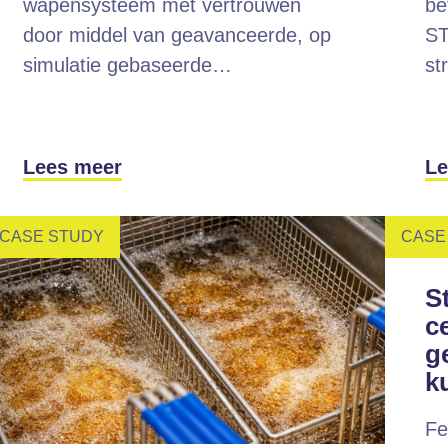
wapensysteem met vertrouwen
be
door middel van geavanceerde, op
ST
simulatie gebaseerde…
st
Lees meer
Le
CASE STUDY
CASE
S
ce
g
k
Fe