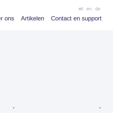
nl
en
de
r ons
Artikelen
Contact en support
SOFTWARE ENABLEMENT
Advies
Training
Support