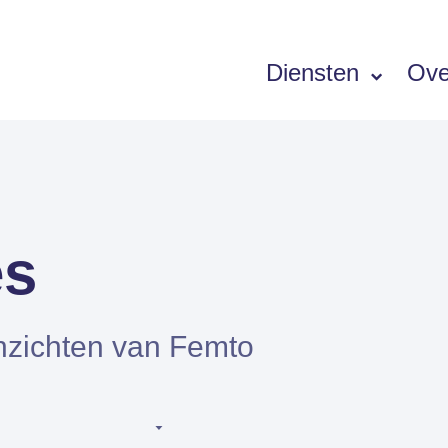
Diensten
Ove
Software
SIEMENS PORTFOLIO
es
Simcenter Femap
Simcenter STAR-CCM+
nzichten van Femto
Simcenter Amesim
Simcenter 3D
HEEDS
SDC Verifier