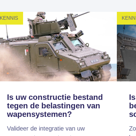
Altair HyperWorks
Altair SimSolid
KENNIS
KENN
Altair PhysicsAI
to is Expert Partner van Siemens
Is uw constructie bestand
I
tegen de belastingen van
b
wapensystemen?
s
Valideer de integratie van uw
Zo