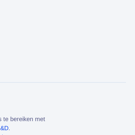
s te bereiken met
R&D
.