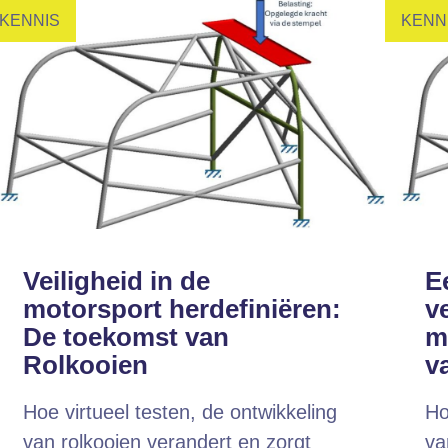
KENNIS
KENN
Veiligheid in de
E
motorsport herdefiniëren:
ve
De toekomst van
m
Rolkooien
v
Hoe virtueel testen, de ontwikkeling
Ho
van rolkooien verandert en zorgt
va