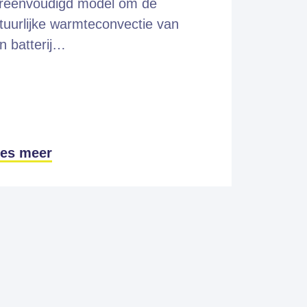
reenvoudigd model om de
tuurlijke warmteconvectie van
n batterij…
es meer