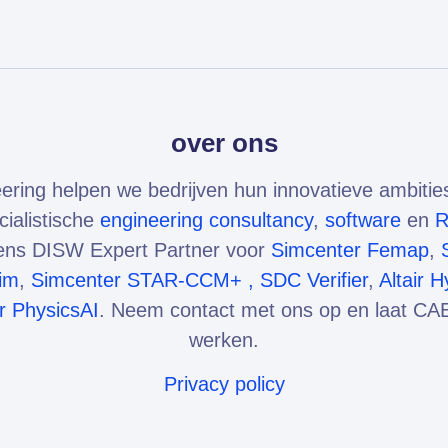
over ons
ering helpen we bedrijven hun innovatieve ambitie
cialistische
engineering consultancy
,
software
en
mens DISW Expert Partner voor
Simcenter Femap
,
im
,
Simcenter STAR-CCM+ ,
SDC Verifier
,
Altair 
ir PhysicsAI
. Neem contact met ons op en laat CAE
werken.
Privacy policy