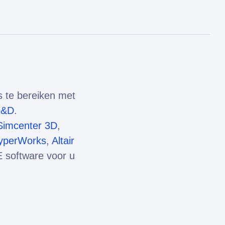
s te bereiken met
R&D
.
Simcenter 3D
,
HyperWorks
,
Altair
 software voor u