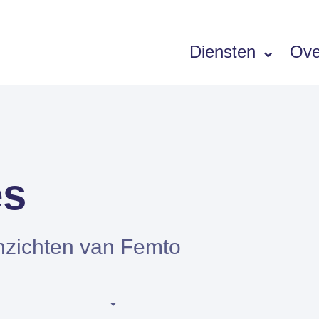
Diensten
Ove
Software
SIEMENS PORTFOLIO
es
Simcenter Femap
Simcenter STAR-CCM+
nzichten van Femto
Simcenter Amesim
Simcenter 3D
HEEDS
SDC Verifier