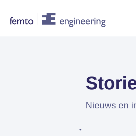
Consultancy
CONSULTANCY DIENSTEN
Stori
FEA
CFD
Nieuws en i
Systeemsimulaties
Design optimalisatie
Certificering