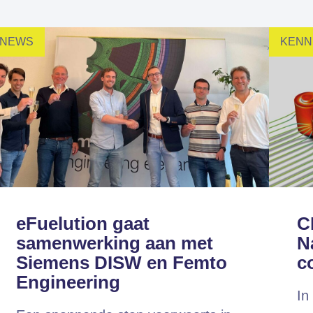
Altair HyperWorks
Altair SimSolid
NEWS
KENN
Altair PhysicsAI
to is Expert Partner van Siemens
eFuelution gaat
C
samenwerking aan met
Na
Siemens DISW en Femto
c
Engineering
In