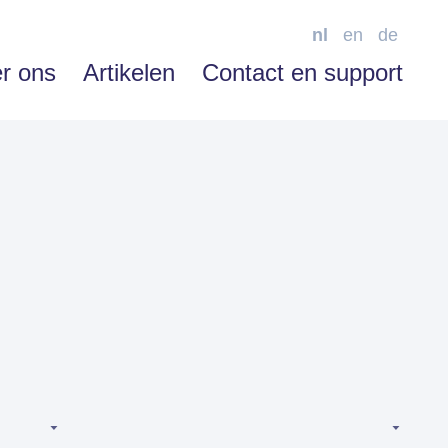
nl
en
de
r ons
Artikelen
Contact en support
SOFTWARE ENABLEMENT
Advies
Training
Support