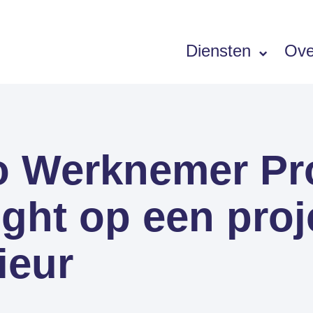
Diensten
Ove
Software
 Werknemer Pro
SIEMENS PORTFOLIO
Simcenter Femap
ight op een proj
Simcenter STAR-CCM+
Simcenter Amesim
ieur
Simcenter 3D
HEEDS
SDC Verifier