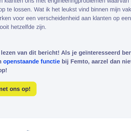
n klanten ons met engineeringproblemen waarvan 
op te lossen. Wat ik het leukst vind binnen mijn va
rken voor een verscheidenheid aan klanten op ee
oit hetzelfde zijn.
lezen van dit bericht! Als je geïnteresseerd be
n
openstaande functie
bij Femto, aarzel dan ni
op!
met ons op!