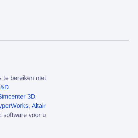
s te bereiken met
R&D
.
Simcenter 3D
,
HyperWorks
,
Altair
 software voor u