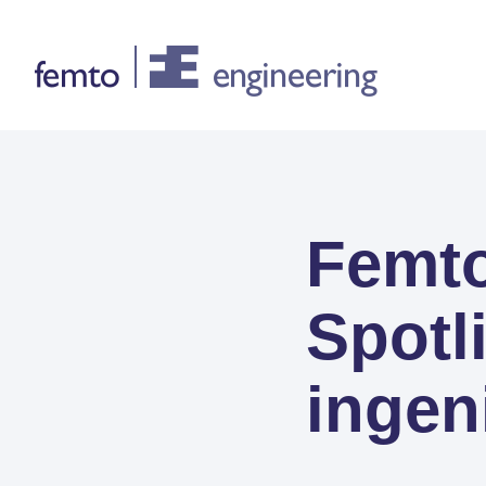
Consultancy
Femto
CONSULTANCY DIENSTEN
FEA
Spotl
CFD
Systeemsimulaties
ingen
Design optimalisatie
Certificering