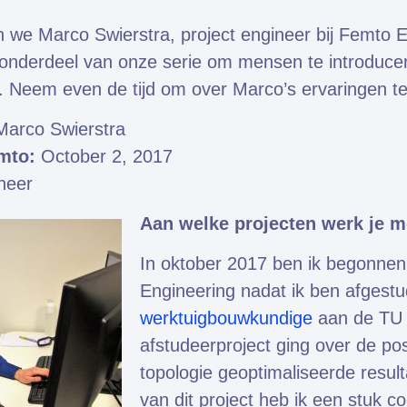
Altair HyperWorks
ten we Marco Swierstra, project engineer bij Femto E
Altair SimSolid
 onderdeel van onze serie om mensen te introducer
Altair PhysicsAI
 Neem even de tijd om over Marco’s ervaringen te
arco Swierstra
mto:
October 2, 2017
to is Expert Partner van Siemens
neer
Aan welke projecten werk je 
In oktober 2017 ben ik begonnen
Engineering nadat ik ben afgestu
werktuigbouwkundige
aan de TU D
afstudeerproject ging over de po
topologie geoptimaliseerde result
van dit project heb ik een stuk 