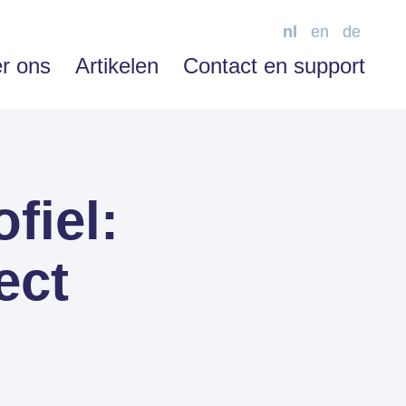
nl
en
de
r ons
Artikelen
Contact en support
fiel:
SOFTWARE ENABLEMENT
Advies
ect
Training
Support