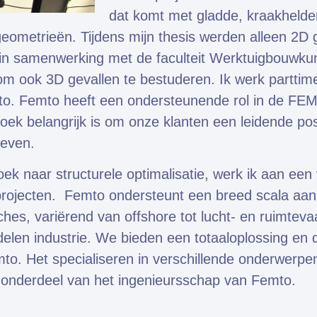
dat komt met gladde, kraakhelde
eometrieën. Tijdens mijn thesis werden alleen 2D 
in samenwerking met de faculteit Werktuigbouwku
 om ook 3D gevallen te bestuderen. Ik werk parttime
to. Femto heeft een ondersteunende rol in de F
zoek belangrijk is om onze klanten een leidende pos
geven.
ek naar structurele optimalisatie, werk ik aan een
rojecten. Femto ondersteunt een breed scala aan 
ches, variërend van offshore tot lucht- en ruimtevaa
len industrie. We bieden een totaaloplossing en da
to. Het specialiseren in verschillende onderwerpe
s onderdeel van het ingenieursschap van Femto.