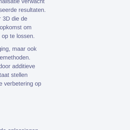
malisatie verwacht
seerde resultaten.
r 3D die de
n opkomst om
 op te lossen.
ging, maar ook
agemethoden.
oor additieve
aat stellen
e verbetering op