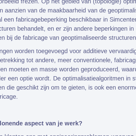
oorbeeld frezen. Op het gebied van (topologie) opti
en aanzien van de maakbaarheid van de geoptimali
 al een fabricagebeperking beschikbaar in Simcente
cturen behandelt, en er zijn andere beperkingen i
den bij de fabricage van geoptimaliseerde structuren
kingen worden toegevoegd voor additieve vervaardi
etrekking tot andere, meer conventionele, fabric
en moeten en masse worden geproduceerd, waard
er een optie wordt. De optimalisatiealgoritmen in st
 die geschikt zijn om te gieten, is ook een enorm
ricage.
 lonende aspect van je werk?