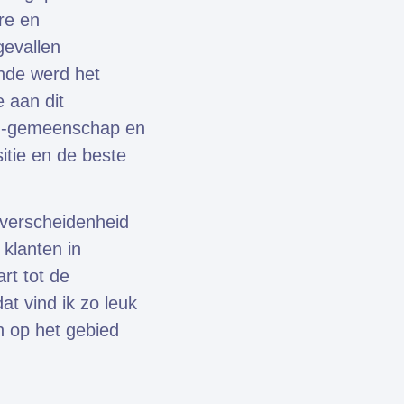
re en
gevallen
nde werd het
 aan dit
EM-gemeenschap en
itie en de beste
 verscheidenheid
klanten in
rt tot de
t vind ik zo leuk
n op het gebied