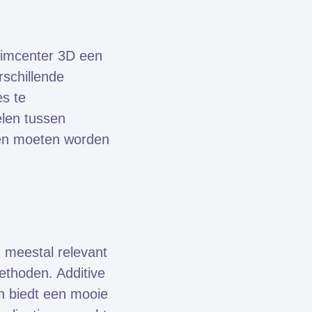
 Simcenter 3D een
rschillende
s te
elen tussen
gen moeten worden
jn meestal relevant
methoden. Additive
en biedt een mooie