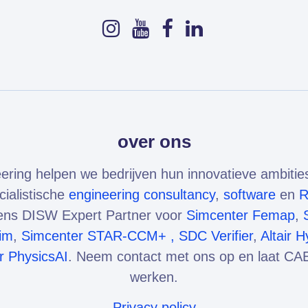
over ons
ering helpen we bedrijven hun innovatieve ambitie
cialistische
engineering consultancy
,
software
en
mens DISW Expert Partner voor
Simcenter Femap
,
im
,
Simcenter STAR-CCM+ ,
SDC Verifier
,
Altair 
ir PhysicsAI
. Neem contact met ons op en laat CAE
werken.
Privacy policy